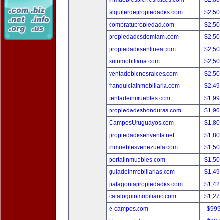
inmueblesbienesraices.com
$2,80
alquilerdepropiedades.com
$2,50
compratupropiedad.com
$2,50
propiedadesdemiami.com
$2,50
propiedadesenlinea.com
$2,50
suinmobiliaria.com
$2,50
ventadebienesraices.com
$2,50
franquiciainmobiliaria.com
$2,49
rentadeinmuebles.com
$1,99
propiedadeshonduras.com
$1,90
CamposUruguayos.com
$1,80
propiedadesenventa.net
$1,80
inmueblesvenezuela.com
$1,50
portalinmuebles.com
$1,50
guiadeinmobiliarias.com
$1,49
patagoniapropiedades.com
$1,42
catalogoinmobiliario.com
$1,27
e-campos.com
$999