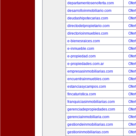
departamentosenoferta.com
Ofer
desarrolloinmobiliario.com
Ofer
deudashipotecarias.com
Ofer
directodelpropietario.com
Ofer
directorioinmuebles.com
Ofer
e-bienesraices.com
Ofer
e-inmueble.com
Ofer
e-propiedad.com
Ofer
e-propiedades.com.ar
Ofer
empresasinmobiliarias.com
Ofer
encuentrainmuebles.com
Ofer
estanciasycampos.com
Ofer
fincaturistica.com
Ofer
franquiciasinmobiliarias.com
Ofer
gerenciadepropiedades.com
Ofer
gerenciainmobiliaria.com
Ofer
gestiondeinmobiliarias.com
Ofer
gestioninmobiliarias.com
Ofer