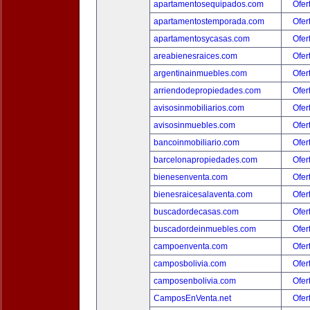
apartamentosequipados.com
Ofer
apartamentostemporada.com
Ofer
apartamentosycasas.com
Ofer
areabienesraices.com
Ofer
argentinainmuebles.com
Ofer
arriendodepropiedades.com
Ofer
avisosinmobiliarios.com
Ofer
avisosinmuebles.com
Ofer
bancoinmobiliario.com
Ofer
barcelonapropiedades.com
Ofer
bienesenventa.com
Ofer
bienesraicesalaventa.com
Ofer
buscadordecasas.com
Ofer
buscadordeinmuebles.com
Ofer
campoenventa.com
Ofer
camposbolivia.com
Ofer
camposenbolivia.com
Ofer
CamposEnVenta.net
Ofer