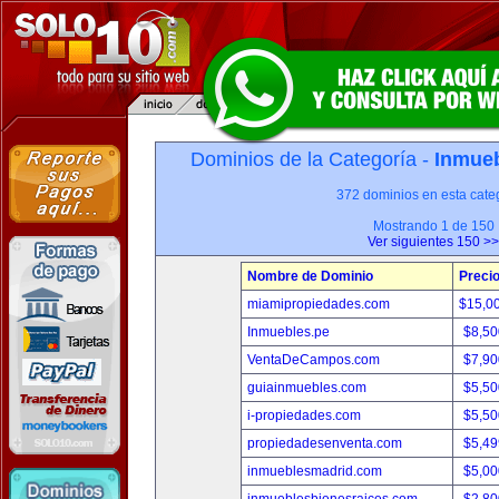
Dominios de la Categoría -
Inmueb
372 dominios en esta categ
Mostrando 1 de 150
Ver siguientes 150 >>
Nombre de Dominio
Preci
miamipropiedades.com
$15,0
Inmuebles.pe
$8,50
VentaDeCampos.com
$7,90
guiainmuebles.com
$5,50
i-propiedades.com
$5,50
propiedadesenventa.com
$5,49
inmueblesmadrid.com
$5,00