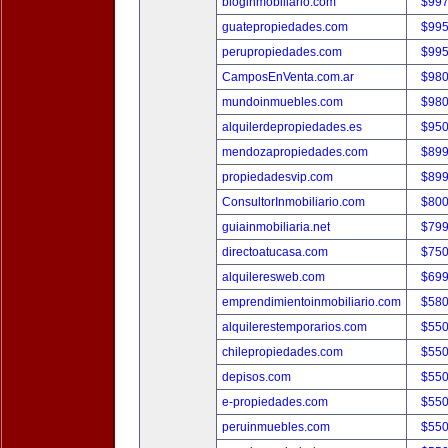
bloginmobiliario.com
$997
guatepropiedades.com
$995
perupropiedades.com
$995
CamposEnVenta.com.ar
$980
mundoinmuebles.com
$980
alquilerdepropiedades.es
$950
mendozapropiedades.com
$899
propiedadesvip.com
$899
ConsultorInmobiliario.com
$800
guiainmobiliaria.net
$799
directoatucasa.com
$750
alquileresweb.com
$699
emprendimientoinmobiliario.com
$580
alquilerestemporarios.com
$550
chilepropiedades.com
$550
depisos.com
$550
e-propiedades.com
$550
peruinmuebles.com
$550