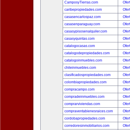
CamposyTierras.com
Ofer
caribepropiedades.com
Ofer
casasencarlospaz.com
Ofer
casasenparaguay.com
Ofer
casasypisosenalquiler.com
Ofer
casasyquintas.com
Ofer
catalogocasas.com
Ofer
catalogodepropiedades.com
Ofer
catalogoinmuebles.com
Ofer
chileinmuebles.com
Ofer
clasificadospropiedades.com
Ofer
colombiapropiedades.com
Ofer
compracampo.com
Ofer
compradeinmuebles.com
Ofer
comprarviviendas.com
Ofer
compraventabienesraices.com
Ofer
cordobapropiedades.com
Ofer
corredoresinmobiliarios.com
Ofer