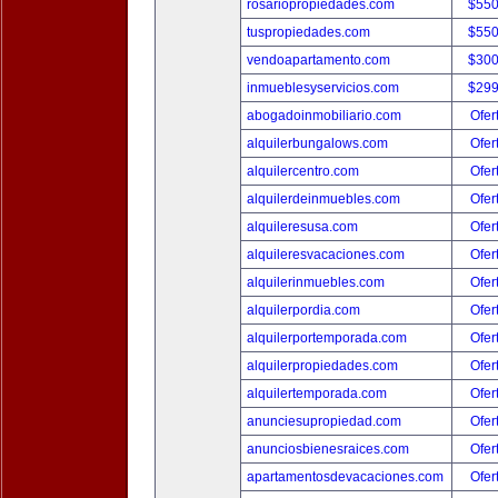
rosariopropiedades.com
$550
tuspropiedades.com
$550
vendoapartamento.com
$300
inmueblesyservicios.com
$299
abogadoinmobiliario.com
Ofer
alquilerbungalows.com
Ofer
alquilercentro.com
Ofer
alquilerdeinmuebles.com
Ofer
alquileresusa.com
Ofer
alquileresvacaciones.com
Ofer
alquilerinmuebles.com
Ofer
alquilerpordia.com
Ofer
alquilerportemporada.com
Ofer
alquilerpropiedades.com
Ofer
alquilertemporada.com
Ofer
anunciesupropiedad.com
Ofer
anunciosbienesraices.com
Ofer
apartamentosdevacaciones.com
Ofer