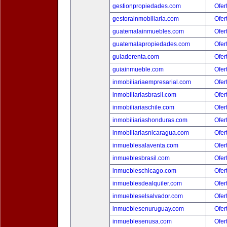
gestionpropiedades.com
Ofer
gestorainmobiliaria.com
Ofer
guatemalainmuebles.com
Ofer
guatemalapropiedades.com
Ofer
guiaderenta.com
Ofer
guiainmueble.com
Ofer
inmobiliariaempresarial.com
Ofer
inmobiliariasbrasil.com
Ofer
inmobiliariaschile.com
Ofer
inmobiliariashonduras.com
Ofer
inmobiliariasnicaragua.com
Ofer
inmueblesalaventa.com
Ofer
inmueblesbrasil.com
Ofer
inmuebleschicago.com
Ofer
inmueblesdealquiler.com
Ofer
inmuebleselsalvador.com
Ofer
inmueblesenuruguay.com
Ofer
inmueblesenusa.com
Ofer