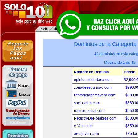
Dominios de la Categoría
42 dominios en esta categ
Mostrando 1 de 42
Nombre de Dominio
Precio
opinionciudadana.com
$2,900.
zonadeseguridad.com
$990.0
fiestadelaprimavera.com
$980.0
sociosclub.com
$660.0
registrosocial.com
$650.0
RegistroDeNombres.com
$600.0
e-Voto.com
$550.0
areajoven.com
Ofertar