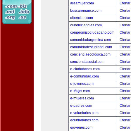
areamujer.com
Ofertar
buscaromance.com
Ofertar
cibercitas.com
Ofertar
clubdeciencias.com
Ofertar
compromisociudadano.com
Ofertar
comunidadargentina.com
Ofertar
comunidadestudiantil.com
Ofertar
concienciaecologica.com
Ofertar
concienciasocial.com
Ofertar
e-ciudadanos.com
Ofertar
e-comunidad.com
Ofertar
e-jovenes.com
Ofertar
e-Mujer.com
Ofertar
e-mujeres.com
Ofertar
e-padres.com
Ofertar
e-voluntarios.com
Ofertar
eciudadanos.com
Ofertar
ejovenes.com
Ofertar