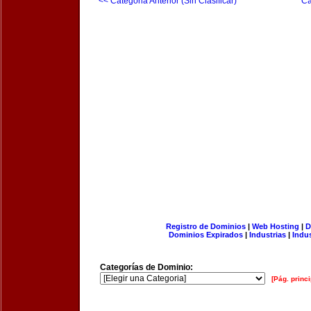
<< Categoria Anterior (Sin Clasificar)
Ca
Registro de Dominios
|
Web Hosting
|
D
Dominios Expirados
|
Industrias
|
Indu
Categorías de Dominio:
[Pág. princi