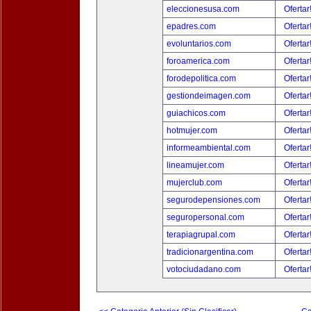
eleccionesusa.com
Ofertar
epadres.com
Ofertar
evoluntarios.com
Ofertar
foroamerica.com
Ofertar
forodepolitica.com
Ofertar
gestiondeimagen.com
Ofertar
guiachicos.com
Ofertar
hotmujer.com
Ofertar
informeambiental.com
Ofertar
lineamujer.com
Ofertar
mujerclub.com
Ofertar
segurodepensiones.com
Ofertar
seguropersonal.com
Ofertar
terapiagrupal.com
Ofertar
tradicionargentina.com
Ofertar
votociudadano.com
Ofertar