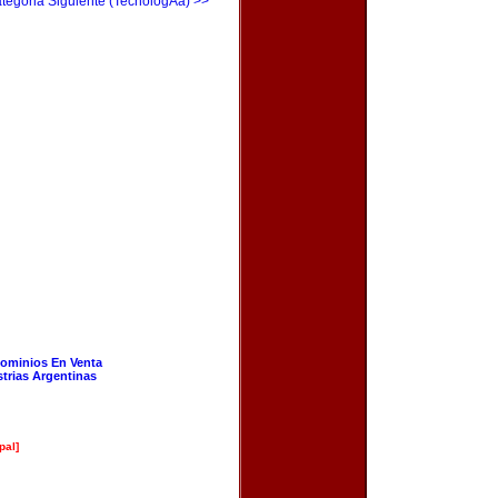
tegoria Siguiente (TecnologÃ­a) >>
ominios En Venta
strias Argentinas
pal]