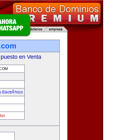
.com
 puesto en Venta
COM
 ElectrÃ³nico
!
tas