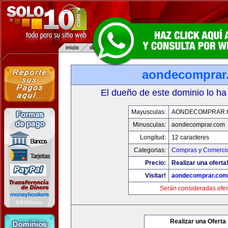
aondecomprar
El dueño de este dominio lo ha
Mayusculas:
AONDECOMPRAR.
Minusculas:
aondecomprar.com
Longitud:
12 caracteres
Categorias:
Compras y Comercio
Precio:
Realizar una oferta
Visitar!
aondecomprar.com
Serán consideradas ofer
Realizar una Oferta