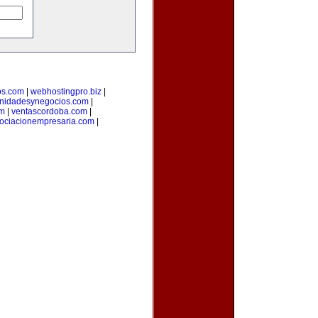
os.com
|
webhostingpro.biz
|
unidadesynegocios.com
|
om
|
ventascordoba.com
|
ociacionempresaria.com
|