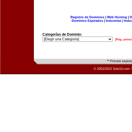
Registro de Dominios
|
Web Hosting
|
D
Dominios Expirados
|
Industrias
|
Indu
Categorías de Dominio:
[Pág. princi
** Precios expre
© 2002/2022 Solo10.com