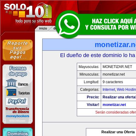
monetizar.n
El dueño de este dominio lo ha
Mayusculas:
MONETIZAR.NET
Minusculas:
monetizar.net
Longitud:
9 caracteres
Categorias:
Internet
,
Web Hostin
Precio:
Realizar una oferta
Visitar!
monetizar.net
Serán consideradas ofer
Realizar una Oferta