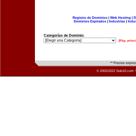
Registro de Dominios
|
Web Hosting
|
D
Dominios Expirados
|
Industrias
|
Indu
Categorías de Dominio:
[Pág. princi
** Precios expre
© 2002/2022 Solo10.com