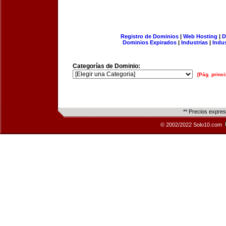
Registro de Dominios
|
Web Hosting
|
D
Dominios Expirados
|
Industrias
|
Indu
Categorías de Dominio:
[Pág. princi
** Precios expre
© 2002/2022 Solo10.com