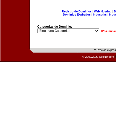
Registro de Dominios
|
Web Hosting
|
D
Dominios Expirados
|
Industrias
|
Indu
Categorías de Dominio:
[Pág. princi
** Precios expre
© 2002/2022 Solo10.com