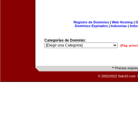
Registro de Dominios
|
Web Hosting
|
D
Dominios Expirados
|
Industrias
|
Indu
Categorías de Dominio:
[Pág. princi
** Precios expre
© 2002/2022 Solo10.com