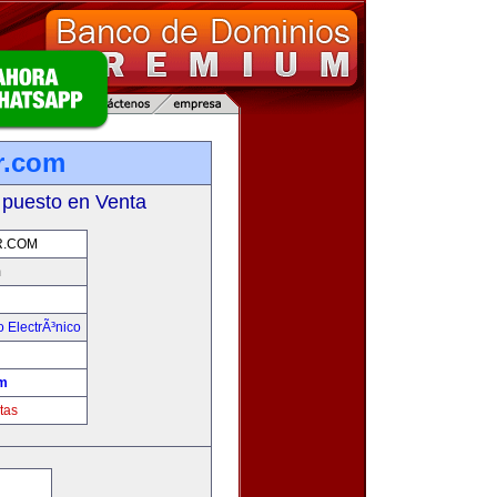
r.com
 puesto en Venta
.COM
m
 ElectrÃ³nico
!
m
tas