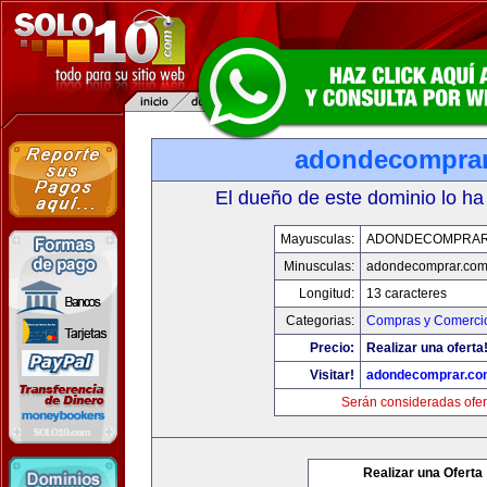
adondecompra
El dueño de este dominio lo ha
Mayusculas:
ADONDECOMPRAR
Minusculas:
adondecomprar.co
Longitud:
13 caracteres
Categorias:
Compras y Comercio
Precio:
Realizar una oferta
Visitar!
adondecomprar.co
Serán consideradas ofer
Realizar una Oferta