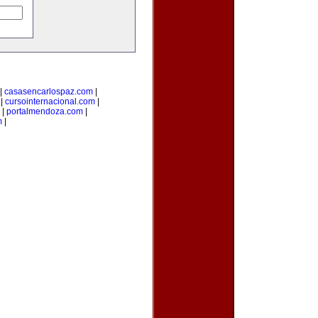
|
casasencarlospaz.com
|
|
cursointernacional.com
|
|
portalmendoza.com
|
m
|