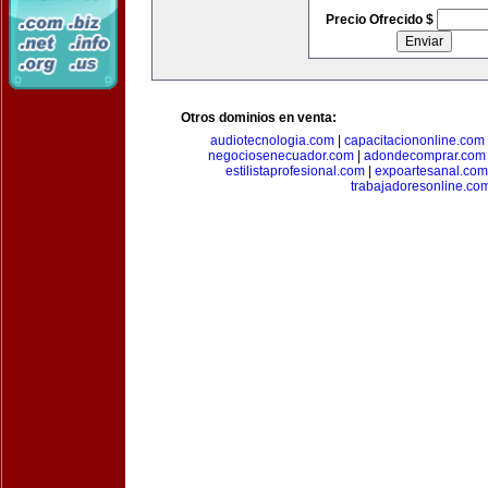
Precio Ofrecido $
Otros dominios en venta:
audiotecnologia.com
|
capacitaciononline.com
negociosenecuador.com
|
adondecomprar.com
estilistaprofesional.com
|
expoartesanal.com
trabajadoresonline.co