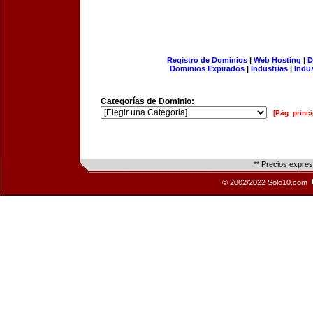
Registro de Dominios
|
Web Hosting
|
D
Dominios Expirados
|
Industrias
|
Indu
Categorías de Dominio:
[Pág. princi
** Precios expre
© 2002/2022 Solo10.com