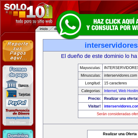
interservidore
El dueño de este dominio lo ha
Mayusculas:
INTERSERVIDORE
Minusculas:
interservidores.com
Longitud:
15 caracteres
Categorias:
Internet
,
Web Hostin
Precio:
Realizar una oferta
Visitar!
interservidores.co
Serán consideradas ofer
Realizar una Oferta