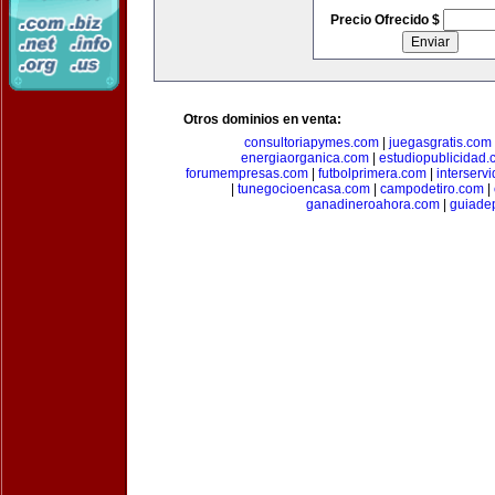
Precio Ofrecido $
Otros dominios en venta:
consultoriapymes.com
|
juegasgratis.com
energiaorganica.com
|
estudiopublicidad.
forumempresas.com
|
futbolprimera.com
|
interserv
|
tunegocioencasa.com
|
campodetiro.com
|
ganadineroahora.com
|
guiade