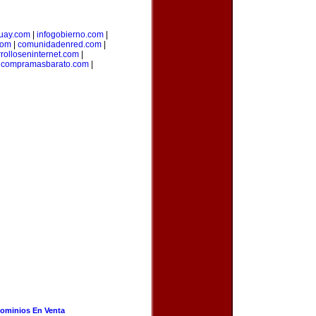
uay.com
|
infogobierno.com
|
com
|
comunidadenred.com
|
rolloseninternet.com
|
|
compramasbarato.com
|
ominios En Venta