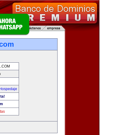
.com
L.COM
m
 Hospedaje
ta!
om
tas