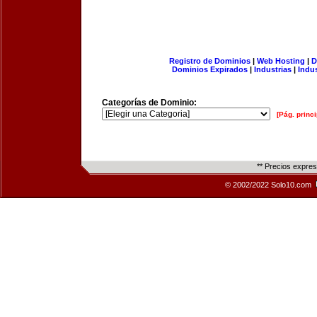
Registro de Dominios
|
Web Hosting
|
D
Dominios Expirados
|
Industrias
|
Indu
Categorías de Dominio:
[Pág. princi
** Precios expre
© 2002/2022 Solo10.com