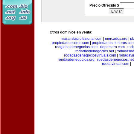
Precio Ofrecido $
Otros dominios en venta:
masajistaprofesional.com
|
mercados.org
|
pl
propiedadesceres.com
|
propiedadesmorteros.co
redglobaldenegocios.com
|
rioprimero.com
|
rod
rodadasdenegocios.net
|
rodadasde
rodadasdenegociosvirtuais.com
|
rodadavi
rondasdenegocios.org
|
ruedasdenegocios.net
ruedavirtual.com
|