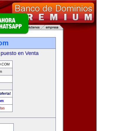
com
 puesto en Venta
O.COM
om
oferta!
om
tas