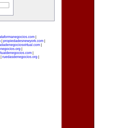
ataformanegocios.com
|
m
|
propiedadesnewyork.com
|
adadenegociosvirtual.com
|
negocios.org
|
rtualdenegocios.com
|
|
ruedasdenegocios.org
|