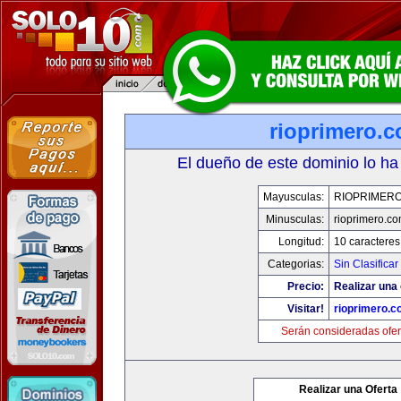
rioprimero.
El dueño de este dominio lo ha
Mayusculas:
RIOPRIMER
Minusculas:
rioprimero.c
Longitud:
10 caracteres
Categorias:
Sin Clasificar
Precio:
Realizar una 
Visitar!
rioprimero.c
Serán consideradas ofer
Realizar una Oferta